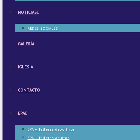
NOTICIAS
REDES SOCIALES
GALERÍA
IGLESIA
CONTACTO
EPA
EPA – Talleres deportivos
EPA – Talleres Adultos