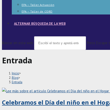
EPA – Taller Actuación
EPA – Taller de CORO
ALTERNAR BÚSQUEDA DE LA WEB
Buscar en esta web
Press Escape t
Entrada
Inicio
>
Blog
>
Entrada
Celebramos el Día del niño en el Hog