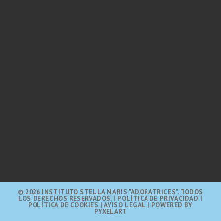
© 2026 INSTITUTO STELLA MARIS "ADORATRICES". TODOS
LOS DERECHOS RESERVADOS.
|
POLÍTICA DE PRIVACIDAD |
POLÍTICA DE COOKIES |
AVISO LEGAL
| POWERED BY
PYXELART