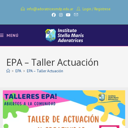
info@adoratricesmdp.edu.ar
Login
/
Registrese
MENÚ
EPA – Taller Actuación
>
EPA
>
EPA – Taller Actuación