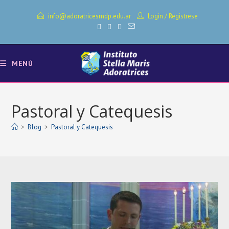
Ir
info@adoratricesmdp.edu.ar
Login
/
Registrese
al
contenido
MENÚ
Pastoral y Catequesis
>
Blog
>
Pastoral y Catequesis