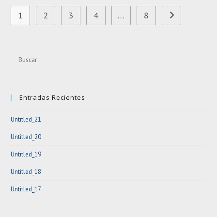
1
2
3
4
…
8
Ir a la página si
Pre
Esc
to
clo
Entradas Recientes
the
sea
Untitled_21
pan
Untitled_20
Untitled_19
Untitled_18
Untitled_17