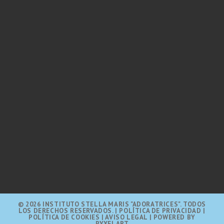
© 2026 INSTITUTO STELLA MARIS "ADORATRICES". TODOS
LOS DERECHOS RESERVADOS.
|
POLÍTICA DE PRIVACIDAD |
POLÍTICA DE COOKIES |
AVISO LEGAL
| POWERED BY
PYXELART