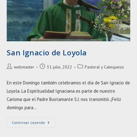
San Ignacio de Loyola
Autor
Entrada
Categoría
webmaster
31 julio, 2022
Pastoral y Catequesis
de
publicada:
de
la
la
En este Domingo también celebramos el día de San Ignacio de
entrada:
entrada:
Loyola. La Espiritualidad Ignaciana es parte de nuestro
Carisma que el Padre Bustamante S.J. nos transmitió. ¡Feliz
domingo para…
San
Continuar Leyendo
Ignacio
De
Loyola