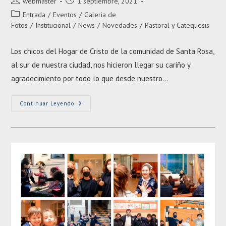
Autor
Entrada
webmaster
1 septiembre, 2021
de
publicada:
Categoría
Entrada
/
Eventos
/
Galeria de
la
de
Fotos
/
Institucional
/
News
/
Novedades
/
Pastoral y Catequesis
entrada:
la
entrada:
Los chicos del Hogar de Cristo de la comunidad de Santa Rosa,
al sur de nuestra ciudad, nos hicieron llegar su cariño y
agradecimiento por todo lo que desde nuestro…
Celebramos
Continuar Leyendo
El
Día
Del
Niño
En
El
Hogar
De
Cristo