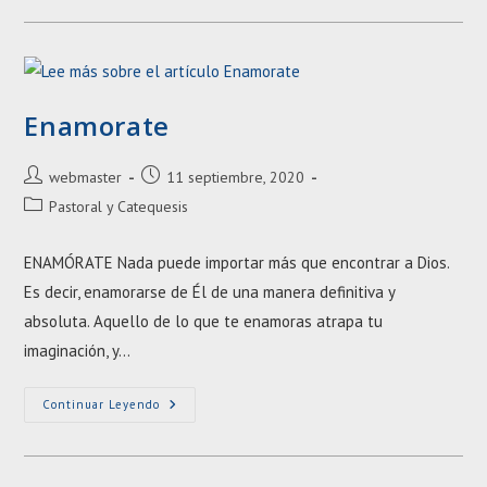
Querida
Comunidad
Adoratriz!
Enamorate
Autor
Entrada
webmaster
11 septiembre, 2020
de
publicada:
Categoría
Pastoral y Catequesis
la
de
entrada:
la
ENAMÓRATE Nada puede importar más que encontrar a Dios.
entrada:
Es decir, enamorarse de Él de una manera definitiva y
absoluta. Aquello de lo que te enamoras atrapa tu
imaginación, y…
Enamorate
Continuar Leyendo