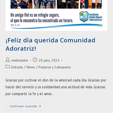
¡Feliz día querida Comunidad
Adoratriz!
Autor
Entrada
webmaster
20 julio, 2021
de
publicada:
Categoría
Entrada
/
News
/
Pastoral y Catequesis
la
de
entrada:
la
Gracias por cultivar el don de la amistad cada día. Gracias por
entrada:
hacer del servicio y la solidaridad una actitud de vida. Gracias
por compartir la fe y el amor…
¡Feliz
Continuar Leyendo
Día