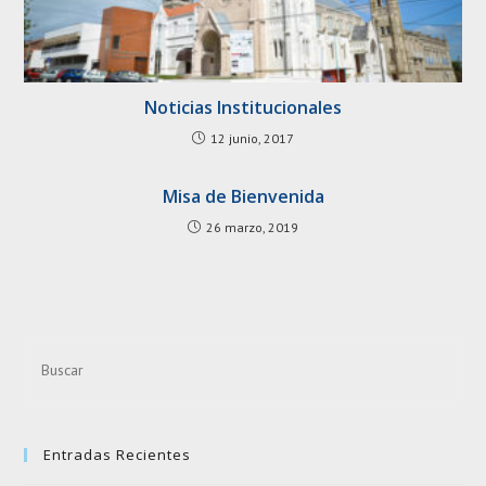
Noticias Institucionales
12 junio, 2017
Misa de Bienvenida
26 marzo, 2019
Pre
Esc
to
clo
Entradas Recientes
the
sea