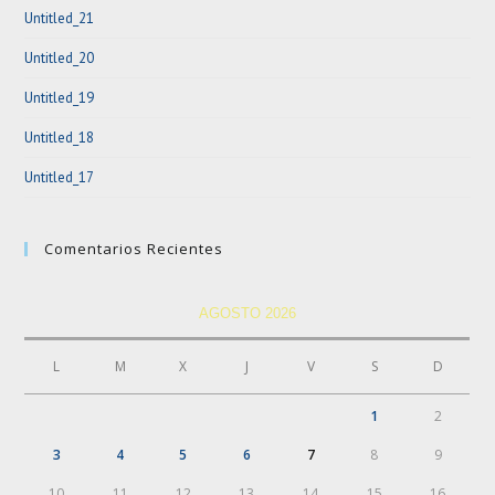
Untitled_21
pan
Untitled_20
Untitled_19
Untitled_18
Untitled_17
Comentarios Recientes
AGOSTO 2026
L
M
X
J
V
S
D
1
2
3
4
5
6
7
8
9
10
11
12
13
14
15
16