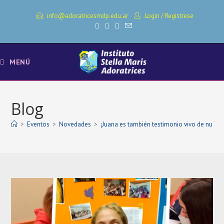
Ir
info@adoratricesmdp.edu.ar
Login
/
Registrese
al
contenido
MENÚ
Blog
>
Eventos
>
Novedades
>
¡Juana es también testimonio vivo de nuestra