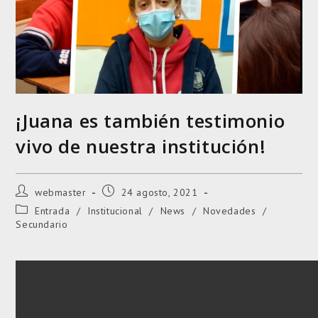
¡Juana es también testimonio
vivo de nuestra institución!
Autor
Entrada
webmaster
24 agosto, 2021
de
publicada:
Categoría
Entrada
/
Institucional
/
News
/
Novedades
/
la
de
Secundario
entrada:
la
entrada: