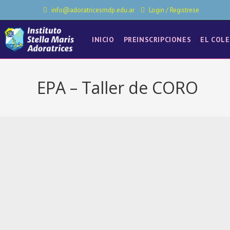
info@adoratricesmdp.edu.ar
Login
/
Registrese
INICIO
PREINSCRIPCIONES
EL COLE
EPA – Taller de CORO