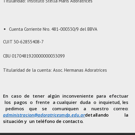
Titularidad: Instituto Stella Maris Adoratrices
Cuenta Corriente Nro. 481-000330/9 del BBVA
CUIT 30-62855408-7
CBU 0170481920000000033099
Titularidad de la cuenta: Asoc. Hermanas Adoratrices
E
n
ca
s
o
de
t
e
n
er
a
l
gún
i
ncon
v
en
i
e
n
t
e
p
ara
e
f
e
c
t
uar
l
os
p
agos
o
f
r
en
t
e
a cua
l
q
u
i
er d
u
da
o
i
n
q
ui
et
u
d
,
l
es
pe
d
i
m
os que
s
e
c
o
m
u
n
i
q
u
e
n
a
n
u
e
s
t
ro
c
o
rre
o
:
a
d
mi
ni
s
t
r
a
c
i
o
n
@
a
dor
a
t
r
i
c
e
s
m
d
p.edu.
a
r
de
t
a
l
l
an
d
o
l
a
s
it
u
ac
i
ón
y
un
t
e
l
é
f
o
n
o
d
e con
t
ac
t
o
.