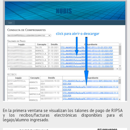
En
l
a p
r
i
m
e
r
a
v
en
t
ana se
v
i
su
a
l
i
z
an
l
os
t
a
l
o
n
es de
p
a
g
o de
R
I
P
S
A
y
l
os
r
e
c
i
b
os
/
f
a
c
t
u
r
as e
l
e
c
t
r
ón
i
cas d
i
s
pon
i
b
l
e
s p
ar
a el
l
e
ga
j
o
/
a
l
u
m
no
i
n
g
r
e
s
a
d
o.