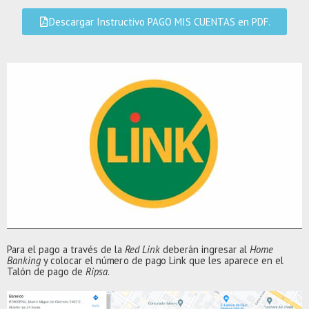
Descargar Instructivo PAGO MIS CUENTAS en PDF.
Pa
r
a el pa
g
o a
t
r
a
v
és de
l
a
Red L
i
nk
deb
e
r
án
i
n
g
r
e
s
a
r al
H
o
m
e
Ban
k
i
ng
y co
l
oc
a
r el nú
m
e
r
o de pa
g
o L
i
nk que
l
e
s
a
p
a
r
e
ce en
e
l
Ta
l
ón de pa
g
o de
R
i
ps
a
.