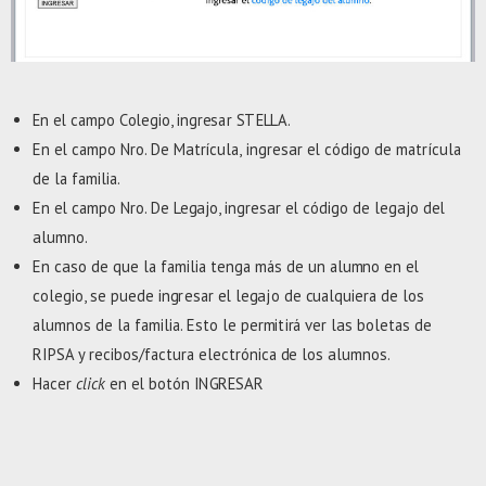
E
n el ca
m
po
C
o
l
e
g
i
o,
i
n
g
r
e
s
a
r
S
T
E
L
L
A
.
E
n el ca
m
po
N
r
o.
D
e M
a
t
r
í
cu
l
a,
i
n
g
r
e
s
a
r el cód
i
g
o de
m
a
trí
cu
l
a
d
e
l
a
f
a
m
ili
a.
E
n el
c
a
m
po
N
r
o.
D
e Le
g
a
j
o,
i
n
g
r
e
s
a
r el cód
i
g
o de
l
e
ga
j
o del
a
l
u
m
no.
En caso de que
l
a
f
a
m
i
l
i
a
t
en
g
a
m
ás de un a
l
u
m
no en el
c
o
l
e
g
i
o,
s
e pue
d
e
i
ng
r
e
s
ar
e
l
l
e
ga
j
o de
c
ua
l
qu
i
e
r
a
d
e
l
o
s
a
l
u
m
nos de
l
a
f
a
m
il
i
a.
E
s
t
o
l
e p
e
r
m
iti
r
á
v
er
l
a
s b
o
l
e
t
as de
R
I
P
S
A y
r
ec
i
bo
s
/
f
ac
t
u
r
a
e
l
ec
t
r
ón
i
ca
d
e
l
o
s
a
l
u
m
nos.
H
acer
c
l
i
ck
en el
b
o
t
ón
I
N
GR
E
SA
R