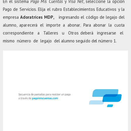
En el s
i
s
t
e
m
a
Pago
M
i
s
C
uen
t
as
y
Vi
s
a
N
e
t
,
s
e
l
ec
c
i
o
n
e
l
a op
c
i
ón
Pa
g
o de Se
r
v
i
c
i
os. E
l
i
j
a el
r
u
b
r
o
E
s
t
a
b
l
e
c
i
m
i
en
t
os Educa
t
i
v
os y
l
a
e
m
p
r
e
s
a
A
dora
t
r
i
c
e
s M
D
P
,
i
n
g
r
e
s
a
ndo
e
l cód
i
g
o de
l
e
ga
j
o
d
el
a
l
u
m
no, apa
r
ece
r
á
e
l
i
m
po
r
t
e a ab
o
na
r
. Pa
r
a ab
o
nar
l
a
c
uo
t
a
co
r
r
e
s
p
o
nd
i
en
t
e
a Ta
l
l
e
r
es u
Ot
r
os d
e
be
r
á
i
n
g
r
e
s
a
r
s
e el
m
i
s
m
o
nú
m
e
r
o de
l
eg
a
j
o d
e
l a
l
u
m
no s
e
g
u
i
do d
e
l nú
m
e
r
o 1.