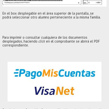
En el box
d
e
s
p
l
e
g
ab
l
e en
e
l
á
r
ea sup
e
r
i
or
d
e
l
a
p
a
n
t
a
l
l
a,
s
e
p
o
d
r
á s
e
l
e
c
c
i
o
n
ar o
t
r
o a
l
u
m
no pe
r
t
en
e
c
i
e
n
t
e a
l
a
m
i
s
m
a
f
a
m
ili
a.
Pa
r
a
i
m
p
ri
m
i
r o con
s
u
l
t
ar cua
l
q
u
i
e
r
a
d
e
l
os d
o
cu
m
en
t
os
d
e
s
p
l
e
g
ado
s
,
h
ac
i
endo
c
l
i
ck
e
n
e
l co
m
p
r
oban
t
e se ab
r
i
r
á
e
l
P
D
F
co
r
r
e
s
po
n
d
i
e
n
t
e
.