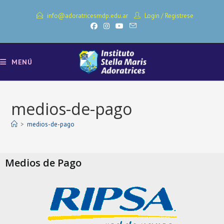
info@adoratricesmdp.edu.ar
Login
/
Registrese
MENÚ
medios-de-pago
>
medios-de-pago
Medios de Pago