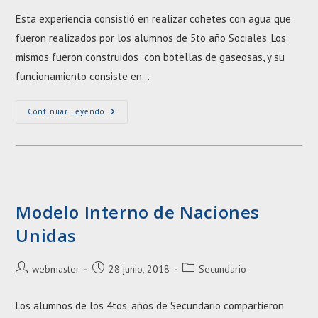
la
la
Esta experiencia consistió en realizar cohetes con agua que
entrada:
entrada:
fueron realizados por los alumnos de 5to año Sociales. Los
mismos fueron construidos con botellas de gaseosas, y su
funcionamiento consiste en…
Proyecto
Continuar Leyendo
De
Introducción
A
La
Química
Modelo Interno de Naciones
Unidas
Autor
Entrada
Categoría
webmaster
28 junio, 2018
Secundario
de
publicada:
de
la
la
Los alumnos de los 4tos. años de Secundario compartieron
entrada:
entrada: