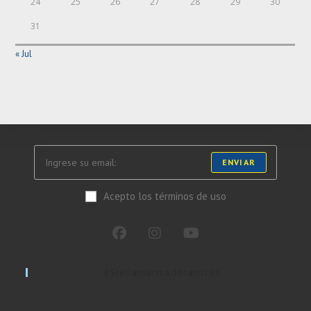
24
25
26
27
28
29
30
31
« Jul
ENVIAR
Acepto los términos de uso
#stellamarisadoratrices