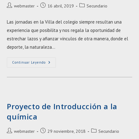
Autor
Entrada
Categoría
webmaster
16 abril, 2019
Secundario
de
publicada:
de
la
la
Las jornadas en la Villa del colegio siempre resultan una
entrada:
entrada:
experiencia que posibilita y nos regala la oportunidad de
estrechar lazos y afianzar vínculos de otra manera, donde el
deporte, la naturaleza…
Ciclo
Continuar Leyendo
Básico
En
La
Villa
Proyecto de Introducción a la
química
Autor
Entrada
Categoría
webmaster
29 noviembre, 2018
Secundario
de
publicada:
de