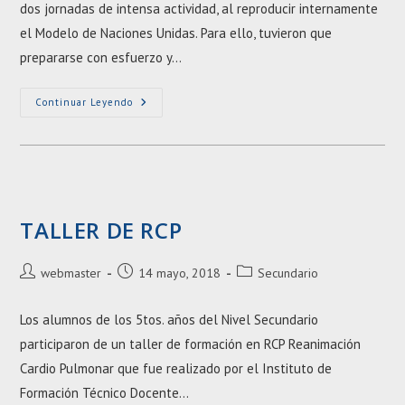
dos jornadas de intensa actividad, al reproducir internamente
el Modelo de Naciones Unidas. Para ello, tuvieron que
prepararse con esfuerzo y…
Modelo
Continuar Leyendo
Interno
De
Naciones
Unidas
TALLER DE RCP
Autor
Entrada
Categoría
webmaster
14 mayo, 2018
Secundario
de
publicada:
de
la
la
Los alumnos de los 5tos. años del Nivel Secundario
entrada:
entrada:
participaron de un taller de formación en RCP Reanimación
Cardio Pulmonar que fue realizado por el Instituto de
Formación Técnico Docente…