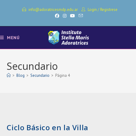
Ir
info@adoratricesmdp.edu.ar
Login
/
Registrese
al
contenido
MENÚ
Secundario
>
Blog
>
Secundario
>
Página 4
Ciclo Básico en la Villa