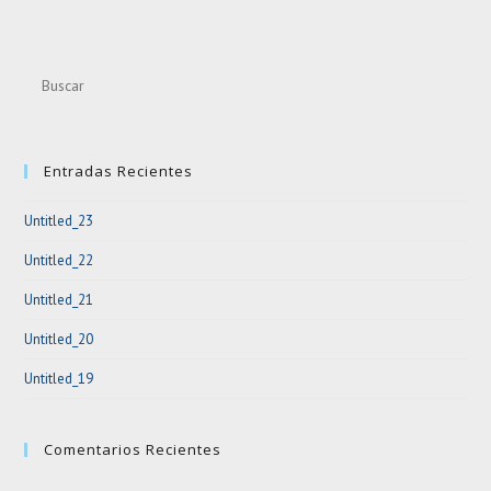
Pre
Esc
to
clo
Entradas Recientes
the
sea
Untitled_23
pan
Untitled_22
Untitled_21
Untitled_20
Untitled_19
Comentarios Recientes