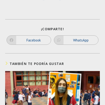
SHARE
¡COMPARTE!
THIS
CONTENT
Facebook
WhatsApp
Opens
Opens
in
in
a
a
new
new
window
window
TAMBIÉN TE PODRÍA GUSTAR