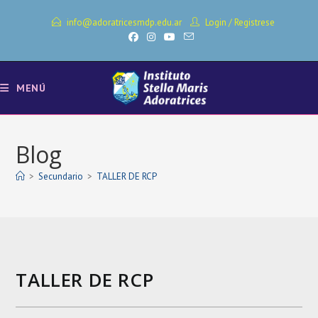
Ir
info@adoratricesmdp.edu.ar
Login
/
Registrese
al
contenido
MENÚ
Blog
>
Secundario
>
TALLER DE RCP
TALLER DE RCP