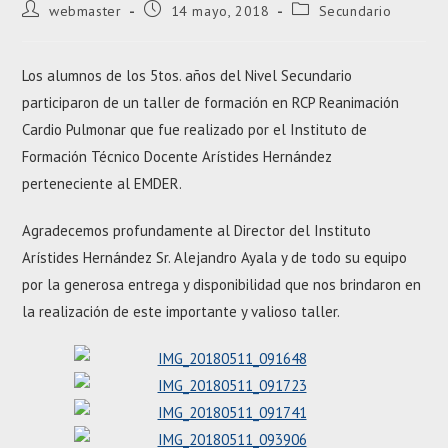
Autor
Entrada
Categoría
webmaster
14 mayo, 2018
Secundario
de
publicada:
de
la
la
entrada:
entrada:
Los alumnos de los 5tos. años del Nivel Secundario
participaron de un taller de formación en RCP Reanimación
Cardio Pulmonar que fue realizado por el Instituto de
Formación Técnico Docente Arístides Hernández
perteneciente al EMDER.
Agradecemos profundamente al Director del Instituto
Arístides Hernández Sr. Alejandro Ayala y de todo su equipo
por la generosa entrega y disponibilidad que nos brindaron en
la realización de este importante y valioso taller.