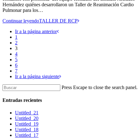
Hernández quiénes desarrollaron un Taller de Reanimación Cardio
Pulmonar para los…
Continuar leyendo
TALLER DE RCP
Ir a la página anterior
1
2
3
4
5
6
7
Ir a la página siguiente
Press Escape to close the search panel.
Entradas recientes
Untitled_21
Untitled_20
Untitled_19
Untitled_18
Untitled_17