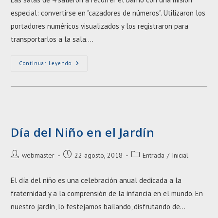
entrada:
entrada:
especial: convertirse en "cazadores de números". Utilizaron los
portadores numéricos visualizados y los registraron para
transportarlos a la sala.…
Experiencia
Continuar Leyendo
Con
Los
Números
Día del Niño en el Jardín
Autor
Entrada
Categoría
webmaster
22 agosto, 2018
Entrada
/
Inicial
de
publicada:
de
la
la
El día del niño es una celebración anual dedicada a la
entrada:
entrada:
fraternidad y a la comprensión de la infancia en el mundo. En
nuestro jardín, lo festejamos bailando, disfrutando de…