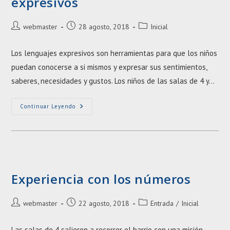
expresivos
Autor
Entrada
Categoría
webmaster
28 agosto, 2018
Inicial
de
publicada:
de
la
la
Los lenguajes expresivos son herramientas para que los niños
entrada:
entrada:
puedan conocerse a si mismos y expresar sus sentimientos,
saberes, necesidades y gustos. Los niños de las salas de 4 y…
Clase
Continuar Leyendo
Abierta
De
Lenguajes
Expresivos
Experiencia con los números
Autor
Entrada
Categoría
webmaster
22 agosto, 2018
Entrada
/
Inicial
de
publicada:
de
la
la
Las salas de 4 salieron a recorrer el barrio con una misión