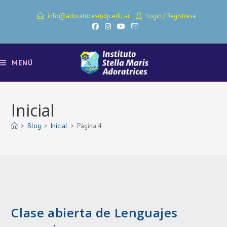
Ir
info@adoratricesmdp.edu.ar
Login
/
Registrese
al
contenido
MENÚ
Inicial
>
Blog
>
Inicial
>
Página 4
Clase abierta de Lenguajes