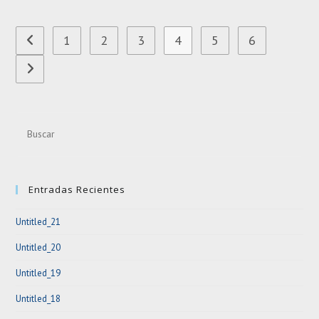
Del
Papa
1
2
3
4
5
6
Ir a la página anterior
Ir a la página siguiente
Pre
Esc
to
clo
Entradas Recientes
the
sea
Untitled_21
pan
Untitled_20
Untitled_19
Untitled_18