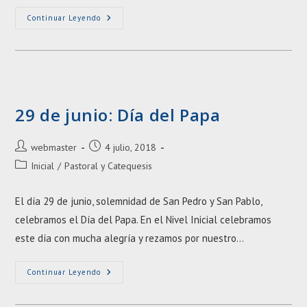
Día
Continuar Leyendo
Del
Niño
En
El
Jardín
29 de junio: Día del Papa
Autor
Entrada
webmaster
4 julio, 2018
de
publicada:
Categoría
Inicial
/
Pastoral y Catequesis
la
de
entrada:
la
El día 29 de junio, solemnidad de San Pedro y San Pablo,
entrada:
celebramos el Día del Papa. En el Nivel Inicial celebramos
este día con mucha alegría y rezamos por nuestro…
29
Continuar Leyendo
De
Junio:
Día