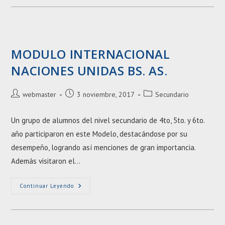
Maris
MODULO INTERNACIONAL
NACIONES UNIDAS BS. AS.
Autor
Entrada
Categoría
webmaster
3 noviembre, 2017
Secundario
de
publicada:
de
la
la
Un grupo de alumnos del nivel secundario de 4to, 5to. y 6to.
entrada:
entrada:
año participaron en este Modelo, destacándose por su
desempeño, logrando así menciones de gran importancia.
Además visitaron el…
MODULO
Continuar Leyendo
INTERNACIONAL
NACIONES
UNIDAS
BS.
AS.