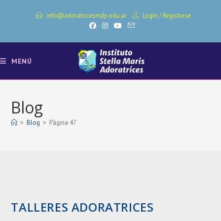
Ir
info@adoratricesmdp.edu.ar
Login
/
Registrese
al
contenido
MENÚ
Blog
>
Blog
>
Página 47
TALLERES ADORATRICES