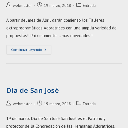
Autor
Entrada
Categoría
webmaster
19 marzo, 2018
Entrada
de
publicada:
de
la
la
A partir del mes de Abril darán comienzo los Talleres
entrada:
entrada:
extraprogramáticos Adoratrices con una amplia variedad de
propuestas!! Próximamente ... más novedades!!
TALLERES
Continuar Leyendo
ADORATRICES
Día de San José
Autor
Entrada
Categoría
webmaster
19 marzo, 2018
Entrada
de
publicada:
de
la
la
19 de marzo: Día de San José San José es el Patrono y
entrada:
entrada:
protector de la Congregación de las Hermanas Adoratrices.