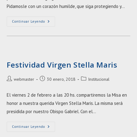
Pidamosle con un corazón humilde, que siga protegiendo y…
Día
Continuar Leyendo
De
San
José
Festividad Virgen Stella Maris
Autor
Entrada
Categoría
webmaster
30 enero, 2018
Institucional
de
publicada:
de
la
la
El viernes 2 de febrero a las 20 hs. compartiremos la Misa en
entrada:
entrada:
honor a nuestra querida Virgen Stella Maris. La misma será
presidida por nuestro Obispo Gabriel. Con el…
Festividad
Continuar Leyendo
Virgen
Stella