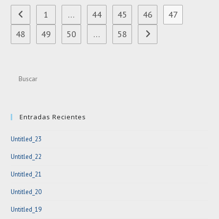
1
…
44
45
46
47
Ir a la página anterior
48
49
50
…
58
Ir a la página siguiente
Pre
Esc
to
clo
Entradas Recientes
the
sea
Untitled_23
pan
Untitled_22
Untitled_21
Untitled_20
Untitled_19