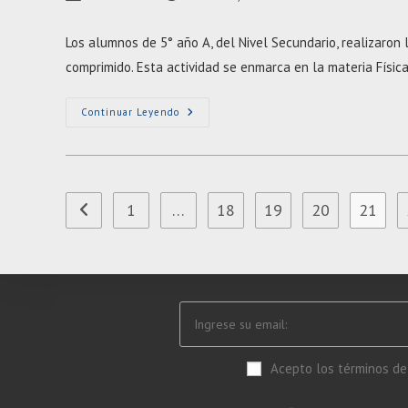
de
publicada:
de
la
la
Los alumnos de 5° año A, del Nivel Secundario, realizaron 
entrada:
entrada:
comprimido. Esta actividad se enmarca en la materia Física
Lanzamiento
Continuar Leyendo
De
Cohetes
1
…
18
19
20
21
Ir a la página anterior
Acepto los términos de