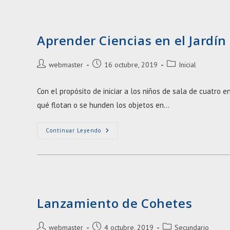
Rosa
Aprender Ciencias en el Jardín
Autor
Entrada
Categoría
webmaster
16 octubre, 2019
Inicial
de
publicada:
de
la
la
Con el propósito de iniciar a los niños de sala de cuatro e
entrada:
entrada:
qué flotan o se hunden los objetos en…
Aprender
Continuar Leyendo
Ciencias
En
El
Jardín
Lanzamiento de Cohetes
Autor
Entrada
Categoría
webmaster
4 octubre, 2019
Secundario