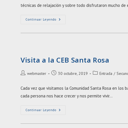
entrada:
entrada:
técnicas de relajación y sobre todo disfrutaron mucho de
Clase
Continuar Leyendo
Abierta
Visita a la CEB Santa Rosa
Autor
Entrada
Categoría
webmaster
30 octubre, 2019
Entrada
/
Secun
de
publicada:
de
la
la
Cada vez que visitamos la Comunidad Santa Rosa en los bar
entrada:
entrada:
cada persona nos hace crecer y nos permite vivir…
Visita
Continuar Leyendo
A
La
CEB
Santa