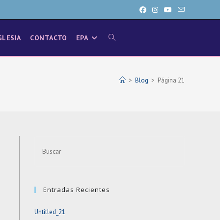
GLESIA
CONTACTO
EPA
ALTERNAR
BÚSQUEDA
>
Blog
>
Página 21
DE
Press
LA
Escape
to
close
WEB
Entradas Recientes
the
search
Untitled_21
panel.