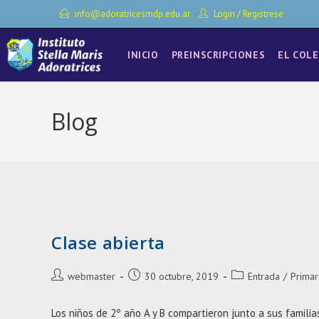
Ir
info@adoratricesmdp.edu.ar
Login
/
Registrese
al
contenido
INICIO
PREINSCRIPCIONES
EL COLE
Blog
Clase abierta
Autor
Entrada
Categoría
webmaster
30 octubre, 2019
Entrada
/
Primar
de
publicada:
de
la
la
Los niños de 2º año A y B compartieron junto a sus familia