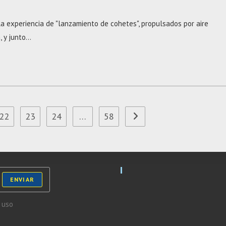
la experiencia de "lanzamiento de cohetes", propulsados por aire
, y junto…
22
23
24
…
58
Ir a la página siguiente
ENVIAR
 uso