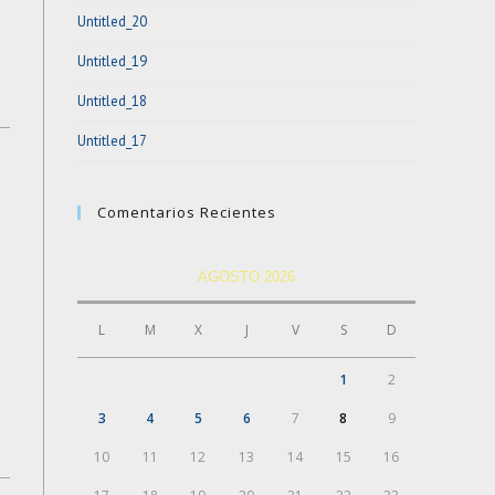
Untitled_20
Untitled_19
Untitled_18
Untitled_17
Comentarios Recientes
AGOSTO 2026
L
M
X
J
V
S
D
1
2
3
4
5
6
7
8
9
10
11
12
13
14
15
16