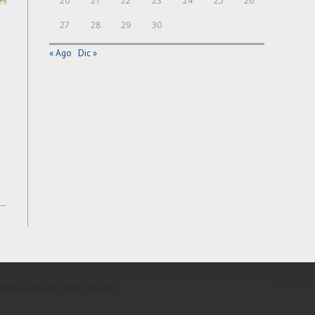
20
21
22
23
24
25
26
27
28
29
30
« Ago
Dic »
#stellamarisadoratrices