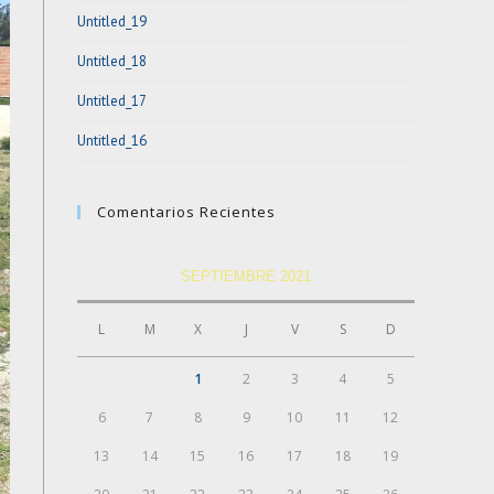
Untitled_19
Untitled_18
Untitled_17
Untitled_16
Comentarios Recientes
SEPTIEMBRE 2021
L
M
X
J
V
S
D
1
2
3
4
5
6
7
8
9
10
11
12
13
14
15
16
17
18
19