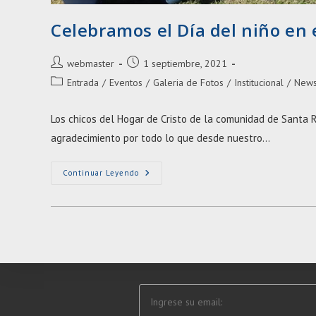
Celebramos el Día del niño en 
Autor
Entrada
webmaster
1 septiembre, 2021
de
publicada:
Categoría
Entrada
/
Eventos
/
Galeria de Fotos
/
Institucional
/
New
la
de
entrada:
la
Los chicos del Hogar de Cristo de la comunidad de Santa Ro
entrada:
agradecimiento por todo lo que desde nuestro…
Celebramos
Continuar Leyendo
El
Día
Del
Niño
En
El
Hogar
De
Cristo