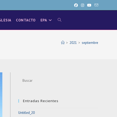
GLESIA
CONTACTO
EPA
ALTERNAR
BÚSQUEDA
>
2021
>
septiembre
DE
Press
LA
Escape
to
close
WEB
Entradas Recientes
the
search
Untitled_20
panel.