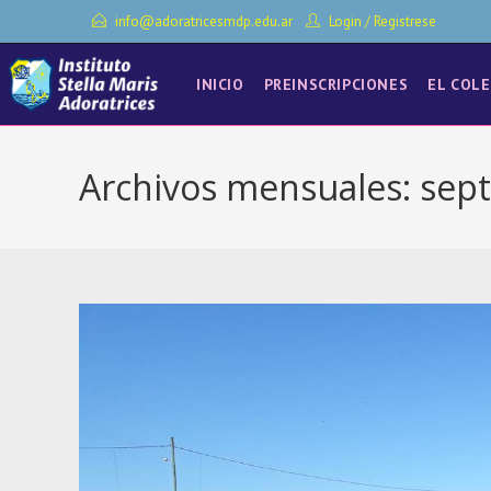
Ir
info@adoratricesmdp.edu.ar
Login
/
Registrese
al
contenido
INICIO
PREINSCRIPCIONES
EL COLE
Archivos mensuales: sep