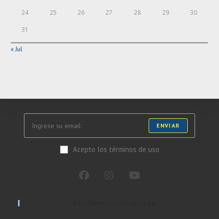
24
25
26
27
28
29
30
31
« Jul
ENVIAR
Acepto los términos de uso
#stellamarisadoratrices