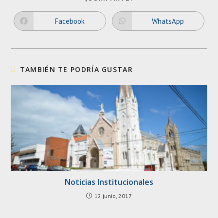
THIS
CONTENT
Facebook
WhatsApp
Opens
Opens
in
in
a
a
new
new
window
window
TAMBIÉN TE PODRÍA GUSTAR
Noticias Institucionales
12 junio, 2017