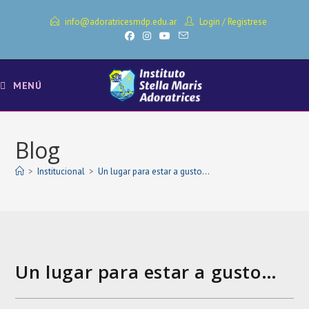
Ir
info@adoratricesmdp.edu.ar
Login
/
Registrese
al
contenido
MENÚ
Blog
>
Institucional
>
Un lugar para estar a gusto…
Un lugar para estar a gusto…