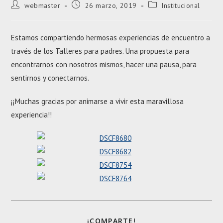
Autor
Entrada
Categoría
webmaster
26 marzo, 2019
Institucional
de
publicada:
de
la
la
entrada:
entrada:
Estamos compartiendo hermosas experiencias de encuentro a
través de los Talleres para padres. Una propuesta para
encontrarnos con nosotros mismos, hacer una pausa, para
sentirnos y conectarnos.
¡¡Muchas gracias por animarse a vivir esta maravillosa
experiencia!!
SHARE
¡COMPARTE!