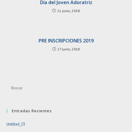
Día del Joven Adoratriz
11 junio, 2018
PRE INSCRIPCIONES 2019
27 junio, 2018
Pre
Esc
to
clo
Entradas Recientes
the
sea
Untitled_23
pan