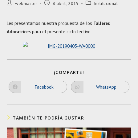
Autor
Entrada
Categoría
webmaster
8 abril, 2019
Institucional
de
publicada:
de
la
la
entrada:
entrada:
Les presentamos nuestra propuesta de los
Talleres
Adoratrices
para el presente ciclo lectivo.
SHARE
¡COMPARTE!
THIS
CONTENT
Facebook
WhatsApp
Opens
Opens
in
in
a
a
new
new
window
window
TAMBIÉN TE PODRÍA GUSTAR