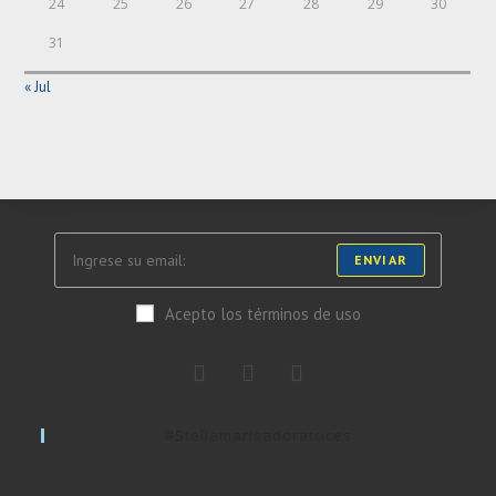
24
25
26
27
28
29
30
31
« Jul
ENVIAR
Acepto los términos de uso
#stellamarisadoratrices