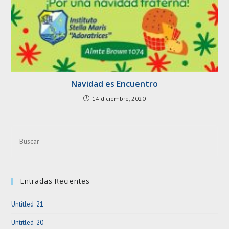
Navidad es Encuentro
14 diciembre, 2020
Pre
Esc
to
clo
Entradas Recientes
the
sea
Untitled_21
pan
Untitled_20