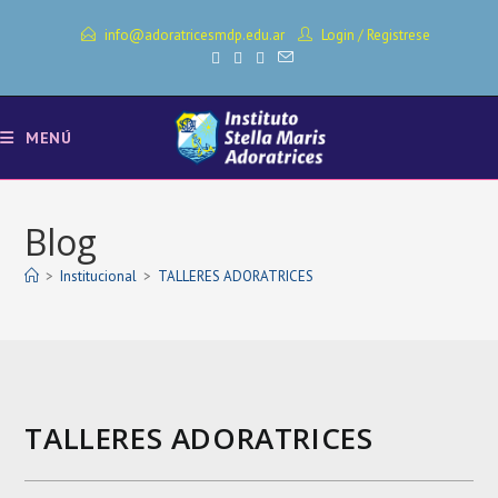
Ir
info@adoratricesmdp.edu.ar
Login
/
Registrese
al
contenido
MENÚ
Blog
>
Institucional
>
TALLERES ADORATRICES
TALLERES ADORATRICES