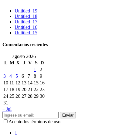
Untitled_19
Untitled_18
Untitled_17
Untitled_16
Untitled_15
Comentarios recientes
agosto 2026
L
M
X
J
V
S
D
1
2
3
4
5
6
7
8
9
10
11
12
13
14
15
16
17
18
19
20
21
22
23
24
25
26
27
28
29
30
31
« Jul
Enviar
Acepto los términos de uso