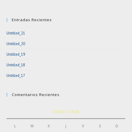
to
clo
Entradas Recientes
the
sea
Untitled_21
pan
Untitled_20
Untitled_19
Untitled_18
Untitled_17
Comentarios Recientes
AGOSTO 2026
L
M
X
J
V
S
D