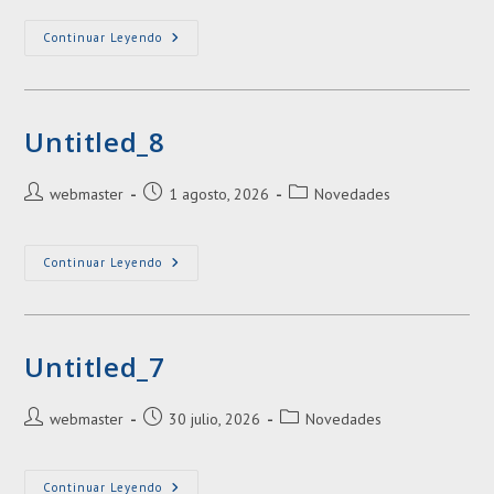
la
la
entrada:
entrada:
Untitled_9
Continuar Leyendo
Untitled_8
Autor
Entrada
Categoría
webmaster
1 agosto, 2026
Novedades
de
publicada:
de
la
la
entrada:
entrada:
Untitled_8
Continuar Leyendo
Untitled_7
Autor
Entrada
Categoría
webmaster
30 julio, 2026
Novedades
de
publicada:
de
la
la
entrada:
entrada:
Untitled_7
Continuar Leyendo