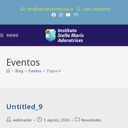
Ir
info@adoratricesmdp.edu.ar
Login
/
Registrese
al
contenido
MENÚ
Eventos
>
Blog
>
Eventos
>
Página 4
Untitled_9
Autor
Entrada
Categoría
webmaster
3 agosto, 2026
Novedades
de
publicada:
de