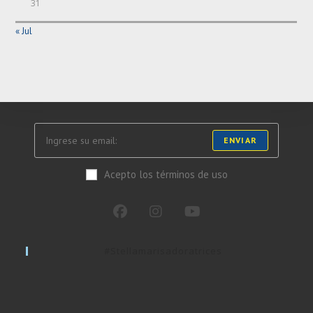
31
« Jul
ENVIAR
Acepto los términos de uso
#stellamarisadoratrices