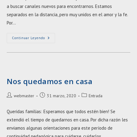
entrada:
entrada:
a buscar canales nuevos para encontrarnos. Estamos
separados en la distancia, pero muy unidos en el amor y la fe.
Por…
Unidos
Continuar Leyendo
En
La
Fe
Y
El
Amor
Nos quedamos en casa
Autor
Entrada
Categoría
webmaster
31 marzo, 2020
Entrada
de
publicada:
de
la
la
Queridas familias: Esperamos que todos estén bien! Se
entrada:
entrada:
extendió el tiempo de quedarnos en casa. Por dicha razón les
enviamos algunas orientaciones para este período de
continuidad pedagógica para cuidarse, cuidarlos,…