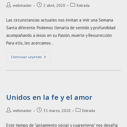
Autor
Entrada
Categoría
webmaster
2 abril, 2020
Entrada
de
publicada:
de
la
la
Las circunstancias actuales nos invitan a vivir una Semana
entrada:
entrada:
Santa diferente. Podemos llenarla de sentido y profundidad
acompañando a Jesús en su Pasión, muerte y Resurrección.
Para ello, les acercamos…
Domingo
Continuar Leyendo
De
Ramos
Unidos en la fe y el amor
Autor
Entrada
Categoría
webmaster
31 marzo, 2020
Entrada
de
publicada:
de
la
la
Este tiempo de "aislamiento social y cuarentena" nos desafía