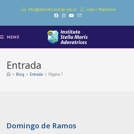
Ir
info@adoratricesmdp.edu.ar
Login
/
Registrese
al
contenido
MENÚ
Entrada
>
Blog
>
Entrada
>
Página 7
Domingo de Ramos