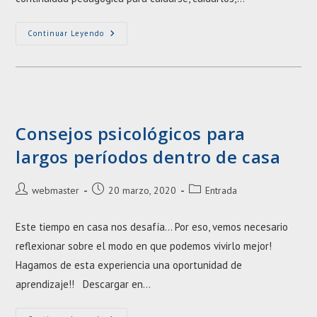
Nos
Continuar Leyendo
Quedamos
En
Casa
Consejos psicológicos para
largos períodos dentro de casa
Autor
Entrada
Categoría
webmaster
20 marzo, 2020
Entrada
de
publicada:
de
la
la
Este tiempo en casa nos desafía... Por eso, vemos necesario
entrada:
entrada:
reflexionar sobre el modo en que podemos vivirlo mejor!
Hagamos de esta experiencia una oportunidad de
aprendizaje!! Descargar en…