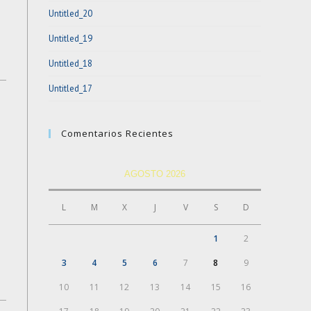
Untitled_20
Untitled_19
Untitled_18
Untitled_17
Comentarios Recientes
AGOSTO 2026
L
M
X
J
V
S
D
1
2
3
4
5
6
7
8
9
10
11
12
13
14
15
16