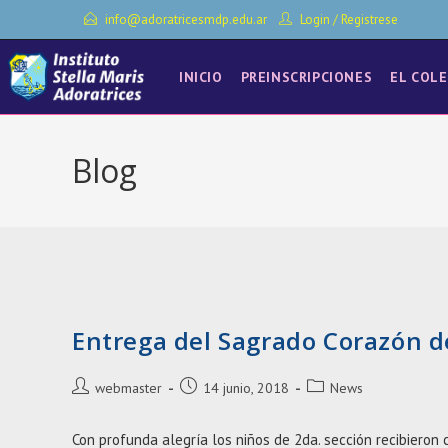
Ir
info@adoratricesmdp.edu.ar
Login
/
Registrese
al
contenido
INICIO
PREINSCRIPCIONES
EL COLE
Blog
Entrega del Sagrado Corazón d
Autor
Entrada
Categoría
webmaster
14 junio, 2018
News
de
publicada:
de
la
la
Con profunda alegría los niños de 2da. sección recibieron