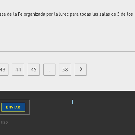
sta de la Fe organizada por la Jurec para todas las salas de 5 de los
43
44
45
…
58
Ir a la página siguiente
ENVIAR
 uso