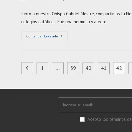
de
publicada:
de
la
la
Junto a nuestro Obispo Gabriel Mestre, compartimos la Fie
entrada:
entrada:
colegios católicos. Fue una hermosa y alegre…
FIESTA
Continuar Leyendo
DE
LA
FE
1
…
39
40
41
42
Ir a la página anterior
Acepto los términos de