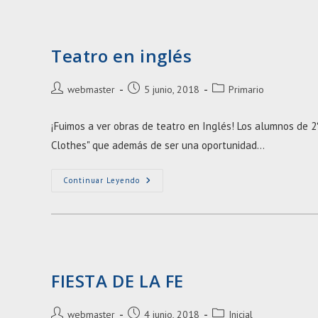
Teatro en inglés
Autor
Entrada
Categoría
webmaster
5 junio, 2018
Primario
de
publicada:
de
la
la
¡Fuimos a ver obras de teatro en Inglés! Los alumnos de 2
entrada:
entrada:
Clothes" que además de ser una oportunidad…
Teatro
Continuar Leyendo
En
Inglés
FIESTA DE LA FE
Autor
Entrada
Categoría
webmaster
4 junio, 2018
Inicial