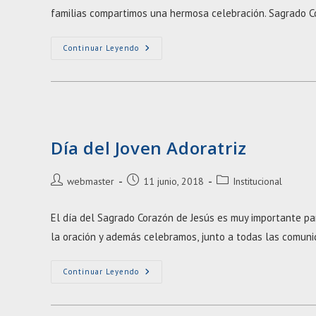
entrada:
entrada:
familias compartimos una hermosa celebración. Sagrado 
Entrega
Continuar Leyendo
Del
Sagrado
Corazón
De
Jesús
Día del Joven Adoratriz
Autor
Entrada
Categoría
webmaster
11 junio, 2018
Institucional
de
publicada:
de
la
la
El día del Sagrado Corazón de Jesús es muy importante p
entrada:
entrada:
la oración y además celebramos, junto a todas las comuni
Día
Continuar Leyendo
Del
Joven
Adoratriz