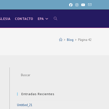
GLESIA
CONTACTO
EPA
ALTERNAR
BÚSQUEDA
>
Blog
>
Página 42
DE
Press
LA
Escape
to
close
WEB
Entradas Recientes
the
search
Untitled_21
panel.