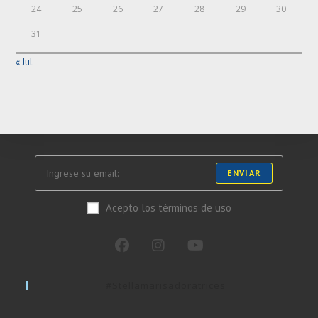
24
25
26
27
28
29
30
31
« Jul
ENVIAR
Acepto los términos de uso
#stellamarisadoratrices