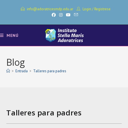
Ir
info@adoratricesmdp.edu.ar
Login
/
Registrese
al
contenido
MENÚ
Blog
>
Entrada
>
Talleres para padres
Talleres para padres