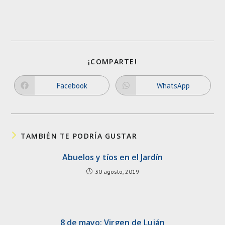
SHARE
¡COMPARTE!
THIS
CONTENT
Facebook
WhatsApp
Opens
Opens
in
in
a
a
new
new
window
window
TAMBIÉN TE PODRÍA GUSTAR
Abuelos y tíos en el Jardín
30 agosto, 2019
8 de mayo: Virgen de Luján