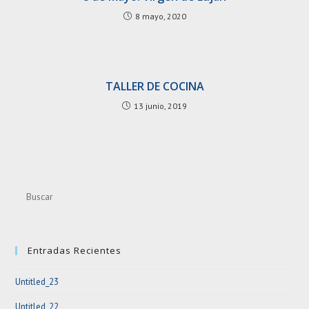
8 mayo, 2020
TALLER DE COCINA
13 junio, 2019
Pre
Esc
to
clo
Entradas Recientes
the
sea
Untitled_23
pan
Untitled_22