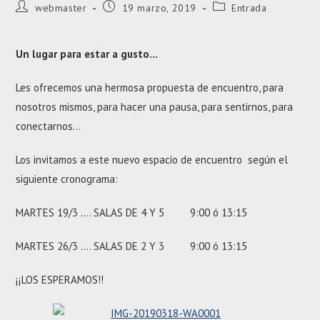
Autor
Entrada
Categoría
webmaster
19 marzo, 2019
Entrada
de
publicada:
de
la
la
entrada:
entrada:
Un l
ugar para estar a gusto…
Les ofrecemos una hermosa propuesta de encuentro, para
nosotros mismos, para hacer una pausa, para sentirnos, para
conectarnos…
Los invitamos a este nuevo espacio de encuentro según el
siguiente cronograma:
MARTES 19/3 …. SALAS DE 4 Y 5 9:00 ó 13:15
MARTES 26/3 …. SALAS DE 2 Y 3 9:00 ó 13:15
¡¡LOS ESPERAMOS!!