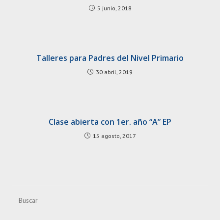
5 junio, 2018
Talleres para Padres del Nivel Primario
30 abril, 2019
Clase abierta con 1er. año “A” EP
15 agosto, 2017
Pre
Esc
to