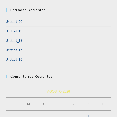
clo
Entradas Recientes
the
sea
Untitled_20
pan
Untitled_19
Untitled_18
Untitled_17
Untitled_16
Comentarios Recientes
AGOSTO 2026
L
M
X
J
V
S
D
1
2