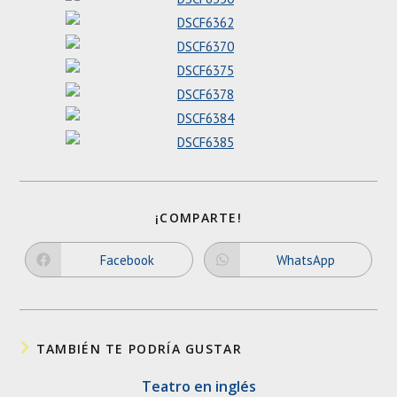
SHARE
¡COMPARTE!
THIS
CONTENT
Facebook
WhatsApp
Opens
Opens
in
in
a
a
new
new
window
window
TAMBIÉN TE PODRÍA GUSTAR
Teatro en inglés