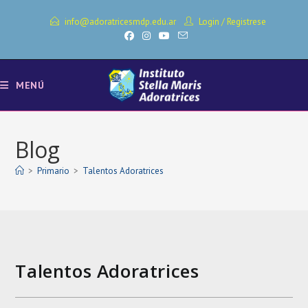
Ir
info@adoratricesmdp.edu.ar
Login
/
Registrese
al
contenido
MENÚ
Blog
>
Primario
>
Talentos Adoratrices
Talentos Adoratrices