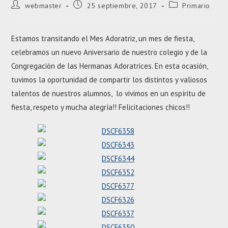
Autor
Entrada
Categoría
webmaster
25 septiembre, 2017
Primario
de
publicada:
de
la
la
entrada:
entrada:
Estamos transitando el Mes Adoratriz, un mes de fiesta,
celebramos un nuevo Aniversario de nuestro colegio y de la
Congregación de las Hermanas Adoratrices. En esta ocasión,
tuvimos la oportunidad de compartir los distintos y valiosos
talentos de nuestros alumnos, lo vivimos en un espíritu de
fiesta, respeto y mucha alegría!! Felicitaciones chicos!!