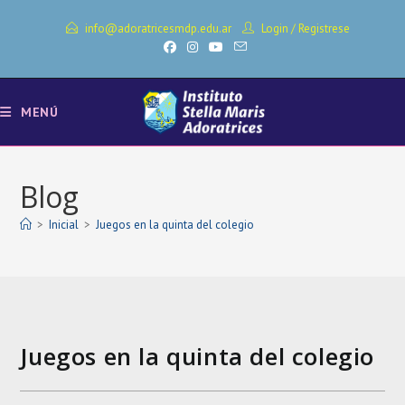
Ir
info@adoratricesmdp.edu.ar
Login
/
Registrese
al
contenido
MENÚ
Blog
>
Inicial
>
Juegos en la quinta del colegio
Juegos en la quinta del colegio