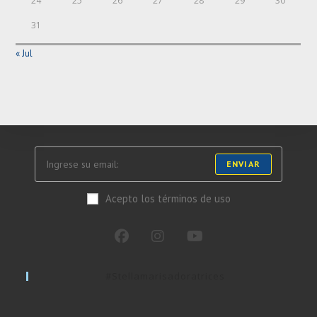
24
25
26
27
28
29
30
31
« Jul
ENVIAR
Acepto los términos de uso
#stellamarisadoratrices