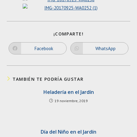
SHARE
¡COMPARTE!
THIS
CONTENT
Facebook
WhatsApp
Opens
Opens
in
in
a
a
new
new
window
window
TAMBIÉN TE PODRÍA GUSTAR
Heladería en el Jardín
19 noviembre, 2019
Día del Niño en el Jardín