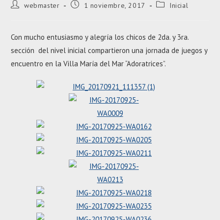
Autor
Entrada
Categoría
webmaster
1 noviembre, 2017
Inicial
de
publicada:
de
la
la
entrada:
entrada:
Con mucho entusiasmo y alegría los chicos de 2da. y 3ra.
sección del nivel inicial compartieron una jornada de juegos y
encuentro en la Villa María del Mar “Adoratrices”.