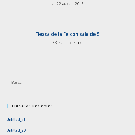
22 agosto, 2018
Fiesta de la Fe con sala de 5
29 junio, 2017
Pre
Esc
to
clo
Entradas Recientes
the
sea
Untitled_21
pan
Untitled_20