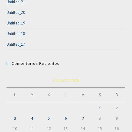
Untitled_21
pan
Untitled_20
Untitled_19
Untitled_18
Untitled_17
Comentarios Recientes
AGOSTO 2026
L
M
X
J
V
S
D
1
2
3
4
5
6
7
8
9
10
11
12
13
14
15
16