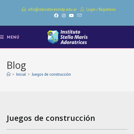
Ir
info@adoratricesmdp.edu.ar
Login
/
Registrese
al
contenido
MENÚ
Blog
>
Inicial
>
Juegos de construcción
Juegos de construcción