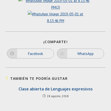
SHARE
¡COMPARTE!
THIS
CONTENT
Facebook
WhatsApp
Opens
Opens
in
in
a
a
new
new
window
window
TAMBIÉN TE PODRÍA GUSTAR
Clase abierta de Lenguajes expresivos
28 agosto, 2018