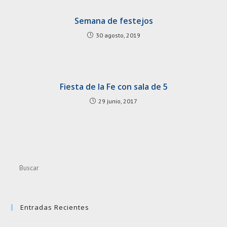
Semana de festejos
30 agosto, 2019
Fiesta de la Fe con sala de 5
29 junio, 2017
Pre
Esc
to
clo
Entradas Recientes
the
sea