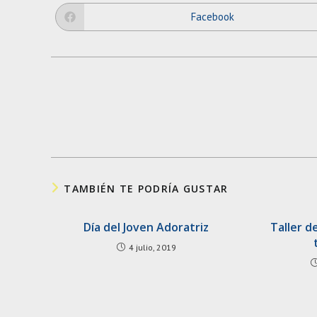
Facebook
Opens
in
a
new
window
Leer
más
artículos
TAMBIÉN TE PODRÍA GUSTAR
Día del Joven Adoratriz
Taller d
4 julio, 2019