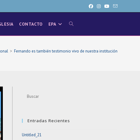
GLESIA
CONTACTO
EPA
ALTERNAR
BÚSQUEDA
ional
>
Fernando es también testimonio vivo de nuestra institución
DE
Press
LA
Escape
to
close
WEB
Entradas Recientes
the
search
Untitled_21
panel.