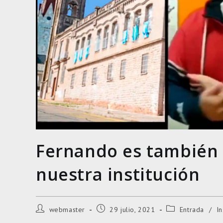
Fernando es también 
nuestra institución
Autor
Entrada
Categoría
webmaster
29 julio, 2021
Entrada
/
In
de
publicada:
de