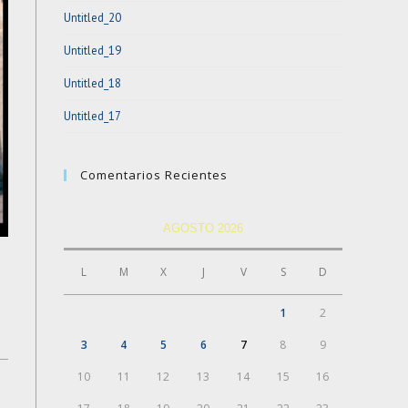
Untitled_20
Untitled_19
Untitled_18
Untitled_17
Comentarios Recientes
AGOSTO 2026
L
M
X
J
V
S
D
1
2
3
4
5
6
7
8
9
10
11
12
13
14
15
16