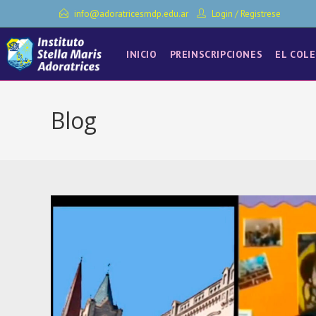
Ir
info@adoratricesmdp.edu.ar
Login
/
Registrese
al
contenido
INICIO
PREINSCRIPCIONES
EL COLE
Blog