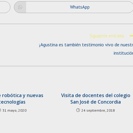
CONTENT
WhatsApp
Opens
in
a
new
window
Siguiente entrada
¡Agustina es también testimonio vivo de nuest
institució
e robótica y nuevas
Visita de docentes del colegio
tecnologías
San José de Concordia
31 mayo, 2020
24 septiembre, 2018