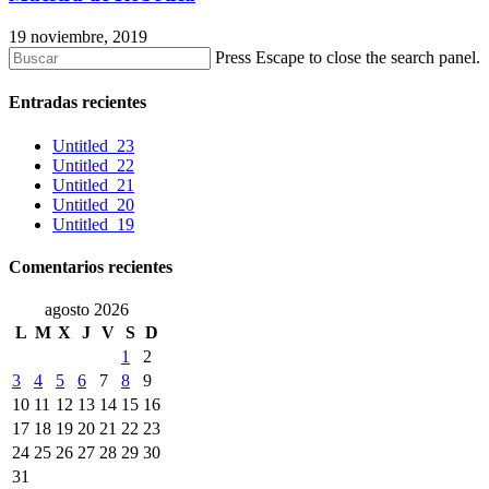
19 noviembre, 2019
Press Escape to close the search panel.
Entradas recientes
Untitled_23
Untitled_22
Untitled_21
Untitled_20
Untitled_19
Comentarios recientes
agosto 2026
L
M
X
J
V
S
D
1
2
3
4
5
6
7
8
9
10
11
12
13
14
15
16
17
18
19
20
21
22
23
24
25
26
27
28
29
30
31