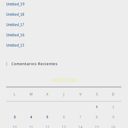
Untitled_19
pan
Untitled_18
Untitled_17
Untitled_16
Untitled_15
Comentarios Recientes
AGOSTO 2026
L
M
X
J
V
S
D
1
2
3
4
5
6
7
8
9
10
11
12
13
14
15
16