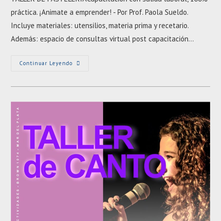
entrada:
entrada:
práctica. ¡Animate a emprender! - Por Prof. Paola Sueldo.
Incluye materiales: utensilios, materia prima y recetario.
Además: espacio de consultas virtual post capacitación…
TALLER
Continuar Leyendo
DE
PASTELERÍA