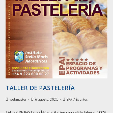
TALLER DE PASTELERÍA
Autor
Entrada
Categoría
webmaster
6 agosto, 2021
EPA
/
Eventos
de
publicada:
de
la
la
TALLER DE PASTELERÍACapacitación con salida laboral, 100%