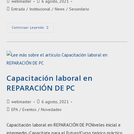
Autor
Entrada
webmaster
6 agosto, 2021
de
publicada:
Categoría
Entrada
/
Institucional
/
News
/
Secundario
la
de
entrada:
la
entrada:
¡Agustina
Continuar Leyendo
Es
También
Testimonio
Vivo
De
Nuestra
Institución!
Capacitación laboral en
REPARACIÓN DE PC
Autor
Entrada
webmaster
6 agosto, 2021
de
publicada:
Categoría
EPA
/
Eventos
/
Novedades
la
de
entrada:
la
Capacitación laboral en REPARACIÓN DE PCNiveles inicial e
entrada:
intermedio ¡Capacitate para el Futuro!Curso teórico práctico