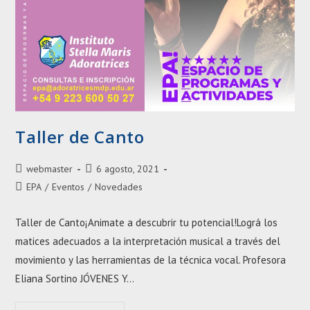
Taller de Canto
Autor
Entrada
webmaster
6 agosto, 2021
de
publicada:
Categoría
EPA
/
Eventos
/
Novedades
la
de
entrada:
la
Taller de Canto¡Animate a descubrir tu potencial!Lográ los
entrada:
matices adecuados a la interpretación musical a través del
movimiento y las herramientas de la técnica vocal. Profesora
Eliana Sortino JÓVENES Y…