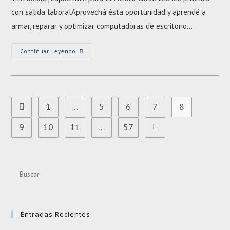
con salida laboralAprovechá ésta oportunidad y aprendé a
armar, reparar y optimizar computadoras de escritorio…
Capacitación
Continuar Leyendo
Laboral
En
REPARACIÓN
DE
PC
1
…
5
6
7
8
Ir a la página anterior
9
10
11
…
57
Ir a la página siguiente
Pre
Esc
to
clo
Entradas Recientes
the
sea