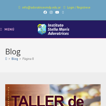
Ir
info@adoratricesmdp.edu.ar
Login
/
Registrese
al
contenido
MENÚ
Blog
>
Blog
>
Página 8