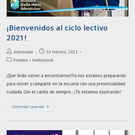
¡Bienvenidos al ciclo lectivo
2021!
Autor
Entrada
webmaster
10 febrero, 2021
de
publicada:
Categoría
Eventos
/
Institucional
la
de
entrada:
la
¡Qué lindo volver a encontrarnos!Ya nos estamos preparando
entrada:
para volver y compartir en la escuela con una presencialidad
cuidada. Con el cariño de siempre…¡Te estamos esperando!
¡Bienvenidos
Continuar Leyendo
Al
Ciclo
Lectivo
2021!