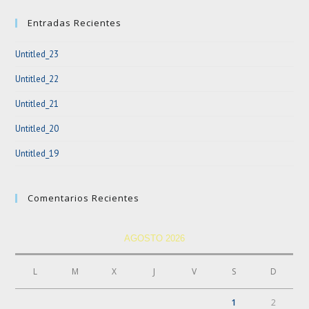
clo
Entradas Recientes
the
sea
Untitled_23
pan
Untitled_22
Untitled_21
Untitled_20
Untitled_19
Comentarios Recientes
AGOSTO 2026
L
M
X
J
V
S
D
1
2