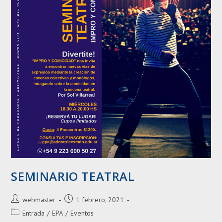
SEMINARIO TEATRAL
Autor
Entrada
webmaster
1 febrero, 2021
de
publicada:
Categoría
Entrada
/
EPA
/
Eventos
la