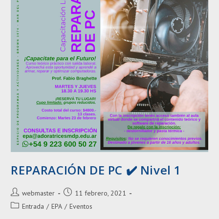
REPARACIÓN DE PC ✔️ Nivel 1
Autor
Entrada
webmaster
11 febrero, 2021
de
publicada:
Categoría
Entrada
/
EPA
/
Eventos
la
de