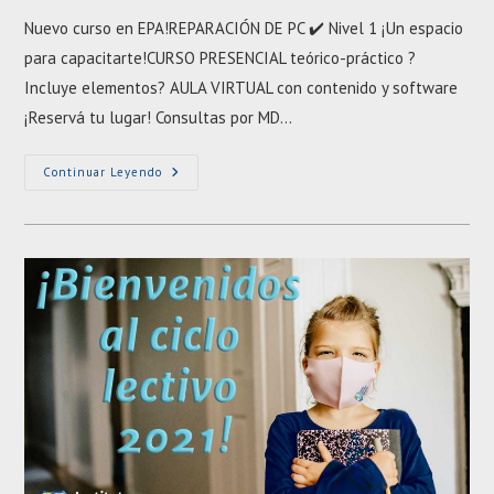
entrada:
la
Nuevo curso en EPA!REPARACIÓN DE PC ✔️ Nivel 1 ¡Un espacio
entrada:
para capacitarte!CURSO PRESENCIAL teórico-práctico ?
Incluye elementos? AULA VIRTUAL con contenido y software
¡Reservá tu lugar! Consultas por MD…
REPARACIÓN
Continuar Leyendo
DE
PC
✔️
Nivel
1