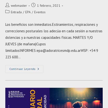
Autor
Entrada
webmaster
1 febrero, 2021
de
publicada:
Categoría
Entrada
/
EPA
/
Eventos
la
de
entrada:
la
Los beneficios son inmediatos.Estiramientos, respiraciones y
entrada:
correcciones posturales los adecúa en cada sesión a nuestras
dolencias y a nuestras capacidades físicas. MARTES Y/O
JUEVES (de mañana)Cupos
limitadosINFORMES:epa@adoratricesmdp.edu.arWSP: +54 9
223 600…
YOGA
Continuar Leyendo
WELLNESS