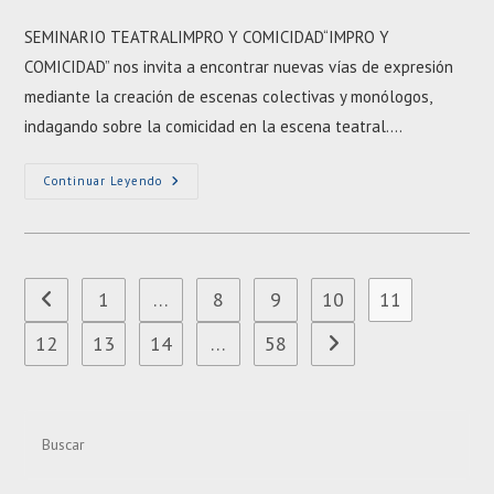
de
entrada:
la
SEMINARIO TEATRALIMPRO Y COMICIDAD“IMPRO Y
entrada:
COMICIDAD” nos invita a encontrar nuevas vías de expresión
mediante la creación de escenas colectivas y monólogos,
indagando sobre la comicidad en la escena teatral.…
SEMINARIO
Continuar Leyendo
TEATRAL
1
…
8
9
10
11
Ir a la página anterior
12
13
14
…
58
Ir a la página siguiente
Pre
Esc
to