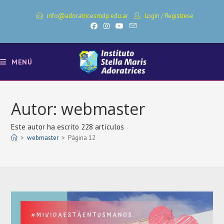
Ir
info@adoratricesmdp.edu.ar
Login
/
Registrese
al
contenido
MENÚ
Autor:
webmaster
Este autor ha escrito 228 artículos
>
webmaster
>
Página 12