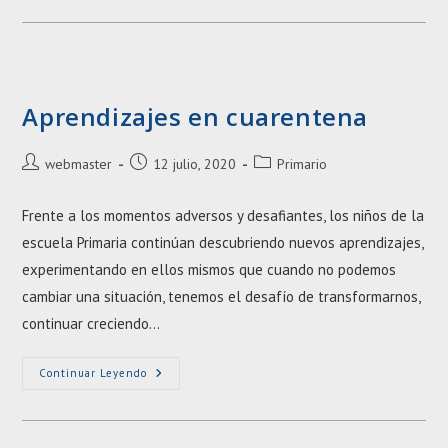
Manos
Aprendizajes en cuarentena
Autor
Entrada
Categoría
webmaster
12 julio, 2020
Primario
de
publicada:
de
la
la
Frente a los momentos adversos y desafiantes, los niños de la
entrada:
entrada:
escuela Primaria continúan descubriendo nuevos aprendizajes,
experimentando en ellos mismos que cuando no podemos
cambiar una situación, tenemos el desafío de transformarnos,
continuar creciendo…
Aprendizajes
Continuar Leyendo
En
Cuarentena