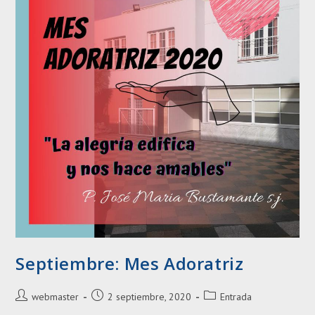
Septiembre: Mes Adoratriz
Autor
Entrada
Categoría
webmaster
2 septiembre, 2020
Entrada
de
publicada:
de