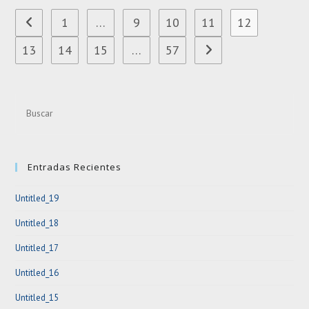
1
…
9
10
11
12
Ir a la página anterior
13
14
15
…
57
Ir a la página siguiente
Pre
Esc
to
clo
Entradas Recientes
the
sea
Untitled_19
pan
Untitled_18
Untitled_17
Untitled_16
Untitled_15