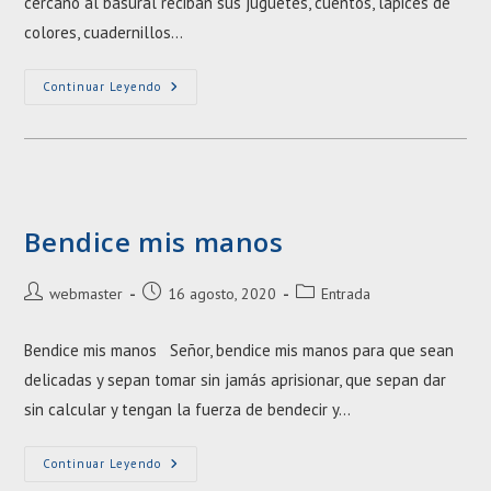
cercano al basural reciban sus juguetes, cuentos, lápices de
colores, cuadernillos…
El
Continuar Leyendo
Amor
Transforma
Bendice mis manos
Autor
Entrada
Categoría
webmaster
16 agosto, 2020
Entrada
de
publicada:
de
la
la
Bendice mis manos Señor, bendice mis manos para que sean
entrada:
entrada:
delicadas y sepan tomar sin jamás aprisionar, que sepan dar
sin calcular y tengan la fuerza de bendecir y…
Bendice
Continuar Leyendo
Mis