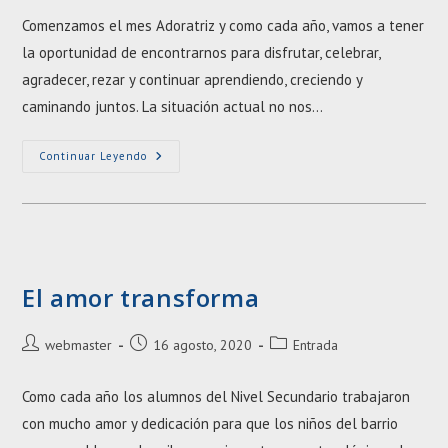
la
la
Comenzamos el mes Adoratriz y como cada año, vamos a tener
entrada:
entrada:
la oportunidad de encontrarnos para disfrutar, celebrar,
agradecer, rezar y continuar aprendiendo, creciendo y
caminando juntos. La situación actual no nos…
Septiembre:
Continuar Leyendo
Mes
Adoratriz
El amor transforma
Autor
Entrada
Categoría
webmaster
16 agosto, 2020
Entrada
de
publicada:
de
la
la
Como cada año los alumnos del Nivel Secundario trabajaron
entrada:
entrada:
con mucho amor y dedicación para que los niños del barrio