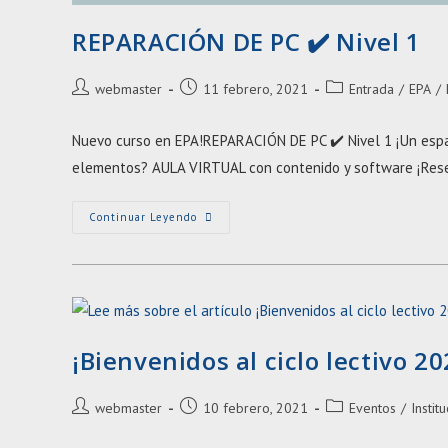
REPARACIÓN DE PC ✔️ Nivel 1
Autor
Entrada
Categoría
webmaster
11 febrero, 2021
Entrada
/
EPA
/
de
publicada:
de
la
la
Nuevo curso en EPA!REPARACIÓN DE PC ✔️ Nivel 1 ¡Un espa
entrada:
entrada:
elementos? AULA VIRTUAL con contenido y software ¡Rese
REPARACIÓN
Continuar Leyendo
DE
PC
✔️
Nivel
1
¡Bienvenidos al ciclo lectivo 20
Autor
Entrada
Categoría
webmaster
10 febrero, 2021
Eventos
/
Instit
de
publicada:
de
la
la