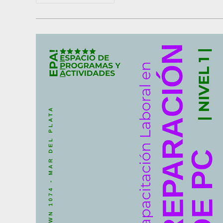
DE
CANTO
Para
Jóvenes
Y
Adultos