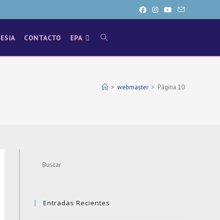
LESIA
CONTACTO
EPA
ALTERNAR
BÚSQUEDA
>
webmaster
>
Página 10
DE
LA
Press
Escape
to
WEB
close
Entradas Recientes
the
search