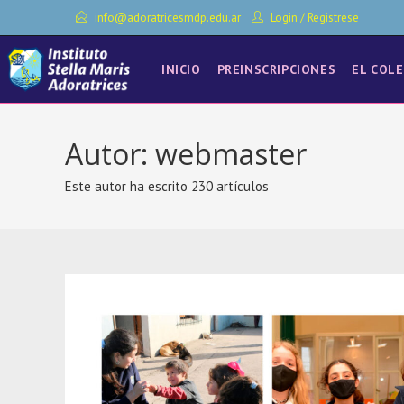
Ir
info@adoratricesmdp.edu.ar
Login
/
Registrese
al
contenido
INICIO
PREINSCRIPCIONES
EL COLE
Autor:
webmaster
Este autor ha escrito 230 artículos