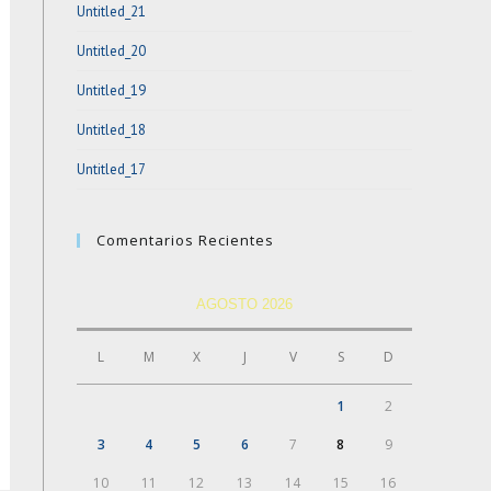
Untitled_21
panel.
Untitled_20
Untitled_19
Untitled_18
Untitled_17
Comentarios Recientes
AGOSTO 2026
L
M
X
J
V
S
D
1
2
3
4
5
6
7
8
9
10
11
12
13
14
15
16