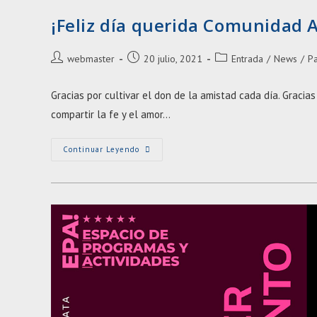
¡Feliz día querida Comunidad A
Autor
Entrada
Categoría
webmaster
20 julio, 2021
Entrada
/
News
/
Pa
de
publicada:
de
la
la
Gracias por cultivar el don de la amistad cada día. Gracias 
entrada:
entrada:
compartir la fe y el amor…
¡Feliz
Continuar Leyendo
Día
Querida
Comunidad
Adoratriz!