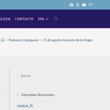
GLESIA
CONTACTO
EPA
ALTERNAR
BÚSQUEDA
>
Pastoral y Catequesis
>
15 de agosto: Asunción de la Virgen
DE
Press
LA
Escape
to
close
WEB
Entradas Recientes
the
search
Untitled_20
panel.