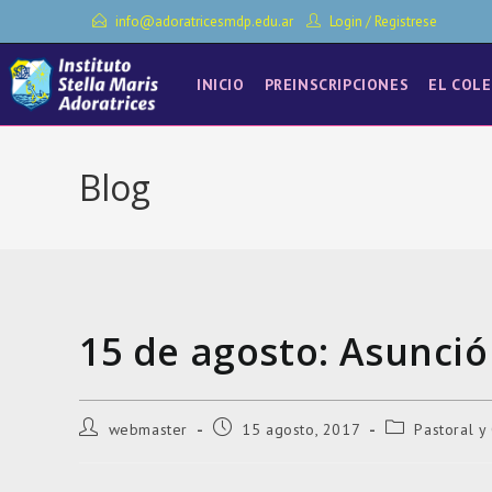
Ir
info@adoratricesmdp.edu.ar
Login
/
Registrese
al
contenido
INICIO
PREINSCRIPCIONES
EL COLE
Blog
15 de agosto: Asunció
Autor
Entrada
Categoría
webmaster
15 agosto, 2017
Pastoral y
de
publicada:
de
la
la
entrada:
entrada: