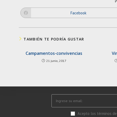
Facebook
Opens
in
a
new
window
TAMBIÉN TE PODRÍA GUSTAR
Campamentos-convivencias
Vi
21 junio, 2017
Acepto los términos de