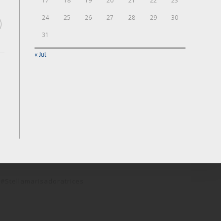
17
18
19
20
21
22
23
24
25
26
27
28
29
30
31
« Jul
#stellamarisadoratrices