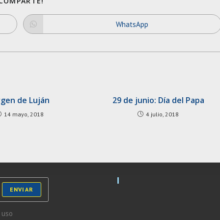
SHARE
¡COMPARTE!
THIS
CONTENT
WhatsApp
Opens
in
a
new
window
rgen de Luján
29 de junio: Día del Papa
14 mayo, 2018
4 julio, 2018
ENVIAR
 uso