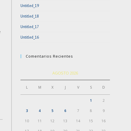
Untitled_19
Untitled_18
Untitled_17
e
Untitled_16
Comentarios Recientes
AGOSTO 2026
L
M
X
J
V
S
D
1
2
3
4
5
6
7
8
9
10
11
12
13
14
15
16